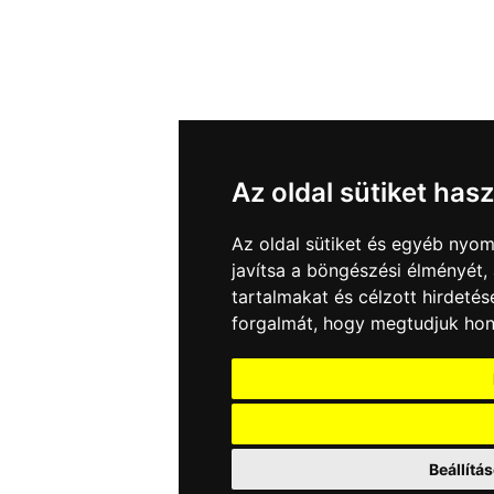
Az oldal sütiket has
Az oldal sütiket és egyéb nyo
javítsa a böngészési élményét,
tartalmakat és célzott hirdetés
forgalmát, hogy megtudjuk hon
Beállítá