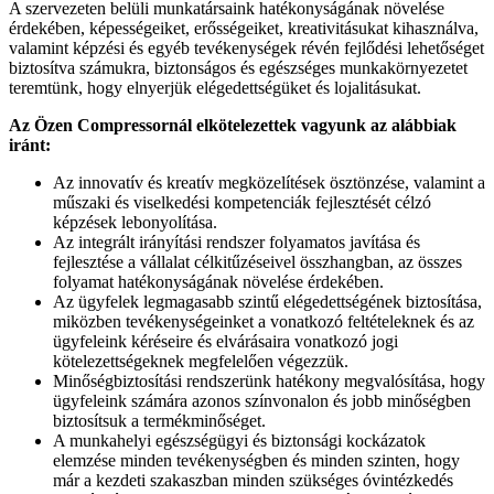
A szervezeten belüli munkatársaink hatékonyságának növelése
érdekében, képességeiket, erősségeiket, kreativitásukat kihasználva,
valamint képzési és egyéb tevékenységek révén fejlődési lehetőséget
biztosítva számukra, biztonságos és egészséges munkakörnyezetet
teremtünk, hogy elnyerjük elégedettségüket és lojalitásukat.
Az Özen Compressornál elkötelezettek vagyunk az alábbiak
iránt:
Az innovatív és kreatív megközelítések ösztönzése, valamint a
műszaki és viselkedési kompetenciák fejlesztését célzó
képzések lebonyolítása.
Az integrált irányítási rendszer folyamatos javítása és
fejlesztése a vállalat célkitűzéseivel összhangban, az összes
folyamat hatékonyságának növelése érdekében.
Az ügyfelek legmagasabb szintű elégedettségének biztosítása,
miközben tevékenységeinket a vonatkozó feltételeknek és az
ügyfeleink kéréseire és elvárásaira vonatkozó jogi
kötelezettségeknek megfelelően végezzük.
Minőségbiztosítási rendszerünk hatékony megvalósítása, hogy
ügyfeleink számára azonos színvonalon és jobb minőségben
biztosítsuk a termékminőséget.
A munkahelyi egészségügyi és biztonsági kockázatok
elemzése minden tevékenységben és minden szinten, hogy
már a kezdeti szakaszban minden szükséges óvintézkedés