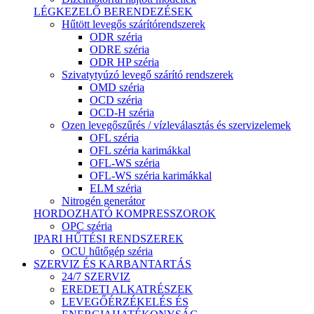
LÉGKEZELŐ BERENDEZÉSEK
Hűtött levegős szárítórendszerek
ODR széria
ODRE széria
ODR HP széria
Szivatytyúzó levegő szárító rendszerek
OMD széria
OCD széria
OCD-H széria
Ozen levegőszűrés / vízleválasztás és szervizelemek
OFL széria
OFL széria karimákkal
OFL-WS széria
OFL-WS széria karimákkal
ELM széria
Nitrogén generátor
HORDOZHATÓ KOMPRESSZOROK
OPC széria
IPARI HŰTÉSI RENDSZEREK
OCU hűtőgép széria
SZERVIZ ÉS KARBANTARTÁS
24/7 SZERVIZ
EREDETI ALKATRÉSZEK
LEVEGŐÉRZÉKELÉS ÉS