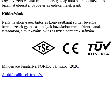
Olyan vezető vállalat lenni, amely gazdag tudással rendelkezik, és
bizalmat ébreszt a jövőbe és az érdekelt felek iránt.
Küldetésünk:
Nagy hatékonyságú, tartós és környezetbarát sűrített levegős
berendezések gyártása, amelyek hozzáadott értéket biztosítanak a
társadalom, a munkavállalók és az üzleti partnerek számára.
Minden jog fenntartva FOREX-SK, s.r.o. - 2026
.
A süti-beállítások frissítése