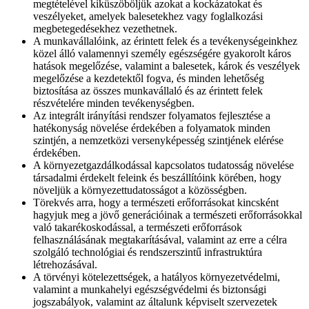
megtételével kiküszöböljük azokat a kockázatokat és
veszélyeket, amelyek balesetekhez vagy foglalkozási
megbetegedésekhez vezethetnek.
A munkavállalóink, az érintett felek és a tevékenységeinkhez
közel álló valamennyi személy egészségére gyakorolt káros
hatások megelőzése, valamint a balesetek, károk és veszélyek
megelőzése a kezdetektől fogva, és minden lehetőség
biztosítása az összes munkavállaló és az érintett felek
részvételére minden tevékenységben.
Az integrált irányítási rendszer folyamatos fejlesztése a
hatékonyság növelése érdekében a folyamatok minden
szintjén, a nemzetközi versenyképesség szintjének elérése
érdekében.
A környezetgazdálkodással kapcsolatos tudatosság növelése
társadalmi érdekelt feleink és beszállítóink körében, hogy
növeljük a környezettudatosságot a közösségben.
Törekvés arra, hogy a természeti erőforrásokat kincsként
hagyjuk meg a jövő generációinak a természeti erőforrásokkal
való takarékoskodással, a természeti erőforrások
felhasználásának megtakarításával, valamint az erre a célra
szolgáló technológiai és rendszerszintű infrastruktúra
létrehozásával.
A törvényi kötelezettségek, a hatályos környezetvédelmi,
valamint a munkahelyi egészségvédelmi és biztonsági
jogszabályok, valamint az általunk képviselt szervezetek