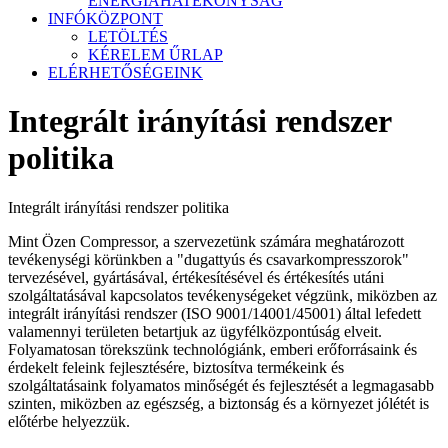
ENERGIAHATÉKONYSÁG
INFÓKÖZPONT
LETÖLTÉS
KÉRELEM ŰRLAP
ELÉRHETŐSÉGEINK
Integrált irányítási rendszer
politika
Integrált irányítási rendszer politika
Mint Özen Compressor, a szervezetünk számára meghatározott
tevékenységi körünkben a "dugattyús és csavarkompresszorok"
tervezésével, gyártásával, értékesítésével és értékesítés utáni
szolgáltatásával kapcsolatos tevékenységeket végzünk, miközben az
integrált irányítási rendszer (ISO 9001/14001/45001) által lefedett
valamennyi területen betartjuk az ügyfélközpontúság elveit.
Folyamatosan törekszünk technológiánk, emberi erőforrásaink és
érdekelt feleink fejlesztésére, biztosítva termékeink és
szolgáltatásaink folyamatos minőségét és fejlesztését a legmagasabb
szinten, miközben az egészség, a biztonság és a környezet jólétét is
előtérbe helyezzük.