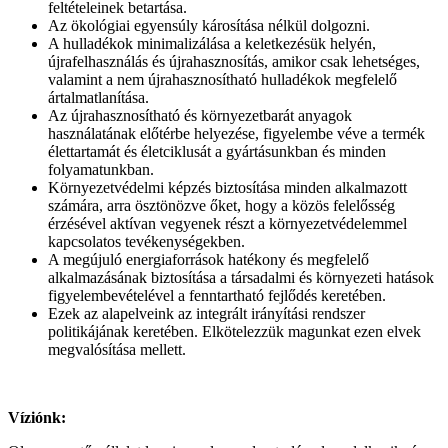
feltételeinek betartása.
Az ökológiai egyensúly károsítása nélkül dolgozni.
A hulladékok minimalizálása a keletkezésük helyén,
újrafelhasználás és újrahasznosítás, amikor csak lehetséges,
valamint a nem újrahasznosítható hulladékok megfelelő
ártalmatlanítása.
Az újrahasznosítható és környezetbarát anyagok
használatának előtérbe helyezése, figyelembe véve a termék
élettartamát és életciklusát a gyártásunkban és minden
folyamatunkban.
Környezetvédelmi képzés biztosítása minden alkalmazott
számára, arra ösztönözve őket, hogy a közös felelősség
érzésével aktívan vegyenek részt a környezetvédelemmel
kapcsolatos tevékenységekben.
A megújuló energiaforrások hatékony és megfelelő
alkalmazásának biztosítása a társadalmi és környezeti hatások
figyelembevételével a fenntartható fejlődés keretében.
Ezek az alapelveink az integrált irányítási rendszer
politikájának keretében. Elkötelezzük magunkat ezen elvek
megvalósítása mellett.
Víziónk: