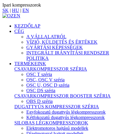
Ipari kompresszorok
SK
|
HU
|
EN
KEZDŐLAP
CÉG
A VÁLLALATRÓL
VÍZIÓ, KÜLDETÉS ÉS ÉRTÉKEK
GYÁRTÁSI KÉPESSÉGEK
INTEGRÁLT IRÁNYÍTÁSI RENDSZER
POLITIKA
TERMÉKEINK
CSAVARKOMPRESSZOR SZÉRIA
OSC T széria
OSC, OSC V széria
OSC U, OSC D széria
OSC DS széria
CSAVARKOMPRESSZOR BOOSTER SZÉRIA
OBS D széria
DUGATTYÚS KOMPRESSZOR SZÉRIA
Egyfokozatú dugattyús légkompresszorok
Kétfokozatú dugattyús légkompresszorok
SILOBAS LÉGKOMPRESSZOROK
Elektromotoros hajtású modellek
Dízelmotorral hajtott modellek