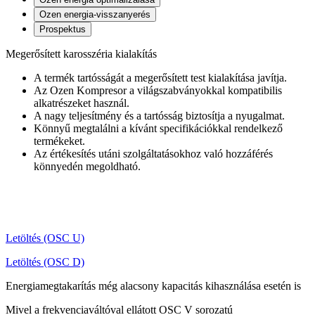
Ozen energia-visszanyerés
Prospektus
Megerősített karosszéria kialakítás
A termék tartósságát a megerősített test kialakítása javítja.
Az Ozen Kompresor a világszabványokkal kompatibilis
alkatrészeket használ.
A nagy teljesítmény és a tartósság biztosítja a nyugalmat.
Könnyű megtalálni a kívánt specifikációkkal rendelkező
termékeket.
Az értékesítés utáni szolgáltatásokhoz való hozzáférés
könnyedén megoldható.
Letöltés (OSC U)
Letöltés (OSC D)
Energiamegtakarítás még alacsony kapacitás kihasználása esetén is
Mivel a frekvenciaváltóval ellátott OSC V sorozatú