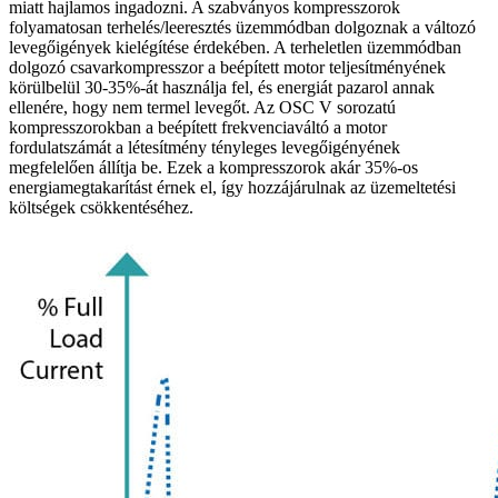
miatt hajlamos ingadozni. A szabványos kompresszorok
folyamatosan terhelés/leeresztés üzemmódban dolgoznak a változó
levegőigények kielégítése érdekében. A terheletlen üzemmódban
dolgozó csavarkompresszor a beépített motor teljesítményének
körülbelül 30-35%-át használja fel, és energiát pazarol annak
ellenére, hogy nem termel levegőt. Az OSC V sorozatú
kompresszorokban a beépített frekvenciaváltó a motor
fordulatszámát a létesítmény tényleges levegőigényének
megfelelően állítja be. Ezek a kompresszorok akár 35%-os
energiamegtakarítást érnek el, így hozzájárulnak az üzemeltetési
költségek csökkentéséhez.