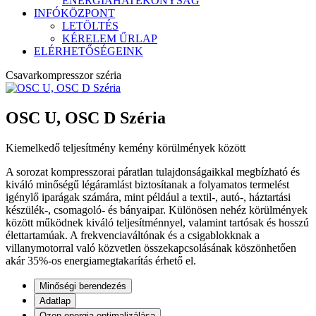
ENERGIAHATÉKONYSÁG
INFÓKÖZPONT
LETÖLTÉS
KÉRELEM ŰRLAP
ELÉRHETŐSÉGEINK
Csavarkompresszor széria
OSC U, OSC D Széria
Kiemelkedő teljesítmény kemény körülmények között
A sorozat kompresszorai páratlan tulajdonságaikkal megbízható és
kiváló minőségű légáramlást biztosítanak a folyamatos termelést
igénylő iparágak számára, mint például a textil-, autó-, háztartási
készülék-, csomagoló- és bányaipar. Különösen nehéz körülmények
között működnek kiváló teljesítménnyel, valamint tartósak és hosszú
élettartamúak. A frekvenciaváltónak és a csigablokknak a
villanymotorral való közvetlen összekapcsolásának köszönhetően
akár 35%-os energiamegtakarítás érhető el.
Minőségi berendezés
Adatlap
Ozen energia optimalizálása