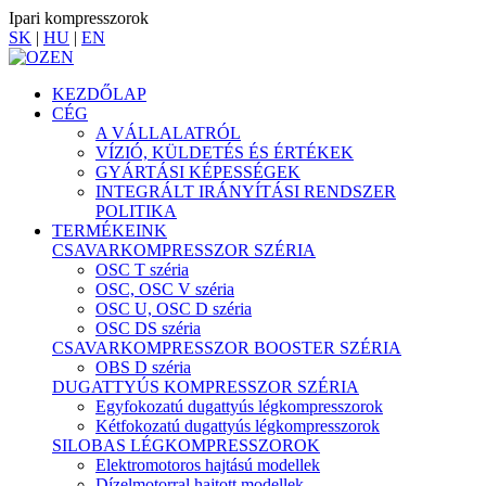
Ipari kompresszorok
SK
|
HU
|
EN
KEZDŐLAP
CÉG
A VÁLLALATRÓL
VÍZIÓ, KÜLDETÉS ÉS ÉRTÉKEK
GYÁRTÁSI KÉPESSÉGEK
INTEGRÁLT IRÁNYÍTÁSI RENDSZER
POLITIKA
TERMÉKEINK
CSAVARKOMPRESSZOR SZÉRIA
OSC T széria
OSC, OSC V széria
OSC U, OSC D széria
OSC DS széria
CSAVARKOMPRESSZOR BOOSTER SZÉRIA
OBS D széria
DUGATTYÚS KOMPRESSZOR SZÉRIA
Egyfokozatú dugattyús légkompresszorok
Kétfokozatú dugattyús légkompresszorok
SILOBAS LÉGKOMPRESSZOROK
Elektromotoros hajtású modellek
Dízelmotorral hajtott modellek