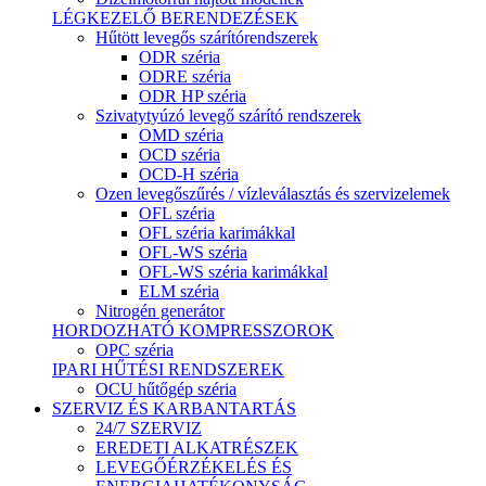
LÉGKEZELŐ BERENDEZÉSEK
Hűtött levegős szárítórendszerek
ODR széria
ODRE széria
ODR HP széria
Szivatytyúzó levegő szárító rendszerek
OMD széria
OCD széria
OCD-H széria
Ozen levegőszűrés / vízleválasztás és szervizelemek
OFL széria
OFL széria karimákkal
OFL-WS széria
OFL-WS széria karimákkal
ELM széria
Nitrogén generátor
HORDOZHATÓ KOMPRESSZOROK
OPC széria
IPARI HŰTÉSI RENDSZEREK
OCU hűtőgép széria
SZERVIZ ÉS KARBANTARTÁS
24/7 SZERVIZ
EREDETI ALKATRÉSZEK
LEVEGŐÉRZÉKELÉS ÉS