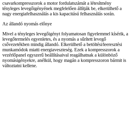
csavarkompresszorok a motor fordulatszámát a létesítmény
tényleges levegőigényének megfelelően állítják be, elkerülhető a
nagy energiafelhasználás a kis kapacitású felhasználás során.
Az állandó nyomás előnye
Mivel a tényleges levegőigényt folyamatosan figyelemmel kísérik, a
levegőtermelés egyenletes, és a nyomás a sűrített levegő
csővezetékben mindig állandó. Elkerülhető a betöltési/leeresztési
munkamódok miatti energiaveszteség. Ezek a kompresszorok a
vezérlőpanel egyszerű beállításaival reagálhatnak a különböző
nyomásigényekre, anélkül, hogy magán a kompresszoron bármit is
változtatni kellene.