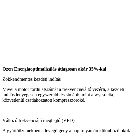
Ozen Energiaoptimalizálás átlagosan akár 35%-kal
Zökkenőmentes kezdeti indítás
Mivel a motor fordulatszámát a frekvenciaváltó vezérli, a kezdeti
indítás lényegesen egyszerűbb és simább, mint a wye-delta,
közvetlenül csatlakoztatott kompresszoroké.
Változó frekvenciájú meghajtó (VFD)
A gyártóüzemekben a levegőigény a nap folyamán különböző okok