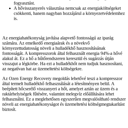
fogyasztást.
A hővisszanyerés választása nemcsak az energiaköltségeket
csökkenti, hanem nagyban hozzájárul a környezetvédelemhez
is.
Az energiahatékonyság javítása alapvető fontosságú az iparág
számára. Az emelkedő energiaárak és a növekvő
környezettudatosság növeli a hulladékhő hasznosításának
fontosságát. A kompresszorok által felhasznált energia 94%-a hővé
alakul át. Ez a hő a hűtőrendszeren keresztül és sugárzás útján
visszajut a légkörbe. Ha ezt a hulladékhőt nem tudjuk hasznosítani,
az negatívan hat az üzemeltetési költségekre.
Az Ozen Energy Recovery megoldás lehetővé teszi a kompresszor
által termelt hulladékhő felhasználását a létesítményen belül. A
beépített hőcserélő visszanyeri a hőt, amelyet aztán az üzem és a
raktárhelyiségek fűtésére, valamint melegvíz előállítására lehet
felhasználni. Ez a meglehetősen egyszerűen megvalósítható rendszer
növeli az energiahatékonyságot és üzemeltetési költségmegtakarítást
biztosít.